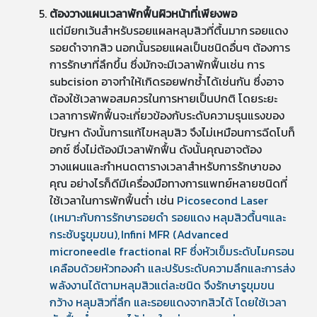
ต้องวางแผนเวลาพักฟื้นผิวหน้าที่เพียงพอ
แต่มียกเว้นสำหรับรอยแผลหลุมสิวที่ตื้นมาก รอยแดง
รอยดำจากสิว นอกนั้นรอยแผลเป็นชนิดอื่นๆ ต้องการ
การรักษาที่ลึกขึ้น ซึ่งมักจะมีเวลาพักฟื้นเช่น การ
subcision อาจทำให้เกิดรอยฟกช้ำได้เช่นกัน ซึ่งอาจ
ต้องใช้เวลาพอสมควรในการหายเป็นปกติ โดยระยะ
เวลาการพักฟื้นจะเกี่ยวข้องกับระดับความรุนแรงของ
ปัญหา ดังนั้นการแก้ไขหลุมสิว จึงไม่เหมือนการฉีดโบท็
อกซ์ ซึ่งไม่ต้องมีเวลาพักฟื้น ดังนั้นคุณอาจต้อง
วางแผนและกำหนดตารางเวลาสำหรับการรักษาของ
คุณ อย่างไรก็ดีมีเครื่องมือทางการแพทย์หลายชนิดที่
ใช้เวลาในการพักฟื้นต่ำ เช่น
Picosecond Laser
(เหมาะกับการรักษารอยดำ รอยแดง หลุมสิวตื้นๆและ
กระชับรูขุมขน), Infini MFR (Advanced
microneedle fractional RF ซึ่งหัวเข็มระดับไมครอน
เคลือบด้วยหัวทองคำ และปรับระดับความลึกและการส่ง
พลังงานได้ตามหลุมสิวแต่ละชนิด จึงรักษารูขุมขน
กว้าง หลุมสิวที่ลึก และรอยแดงจากสิวได้ โดยใช้เวลา