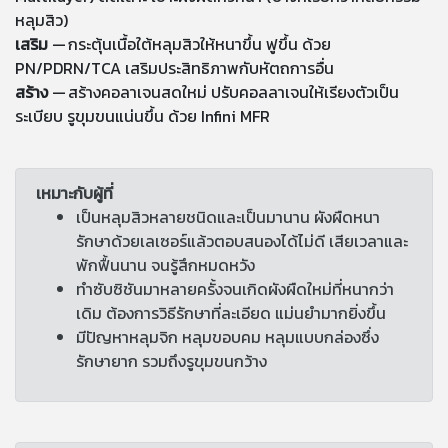
หลุมสิว)
เสริม
— กระตุ้นเนื้อใต้หลุมสิวให้หนาขึ้น ฟูขึ้น ด้วย
PN/PDRN/TCA เสริมประสิทธิภาพกับหัตถการอื่น
สร้าง
— สร้างคอลาเจนสดใหม่ ปรับคอลลาเจนให้เรียงตัวเป็น
ระเบียบ รูขุมขนแน่นขึ้น ด้วย Infini MFR
เหมาะกับผู้ที่
เป็นหลุมสิวหลายชนิดและเป็นมานาน ผังผืดหนา
รักษาด้วยเลเซอร์แล้วตอบสนองได้ไม่ดี เสียเวลาและ
พักฟื้นนาน จนรู้สึกหมดหวัง
ทำซับซิชันมาหลายครั้งจนเกิดผังผืดใหม่ที่หนากว่า
เดิม ต้องการวิธีรักษาที่ละเอียด แม่นยำมากยิ่งขึ้น
มีปัญหาหลุมจิก หลุมขอบคม หลุมแบบกล่องซึ่ง
รักษายาก รวมถึงรูขุมขนกว้าง