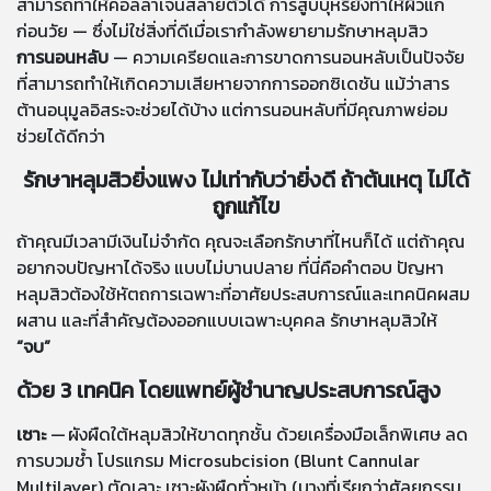
สามารถทำให้คอลลาเจนสลายตัวได้ การสูบบุหรี่ยังทำให้ผิวแก่
ก่อนวัย — ซึ่งไม่ใช่สิ่งที่ดีเมื่อเรากำลังพยายามรักษาหลุมสิว
การนอนหลับ
— ความเครียดและการขาดการนอนหลับเป็นปัจจัย
ที่สามารถทำให้เกิดความเสียหายจากการออกซิเดชัน แม้ว่าสาร
ต้านอนุมูลอิสระจะช่วยได้บ้าง แต่การนอนหลับที่มีคุณภาพย่อม
ช่วยได้ดีกว่า
รักษาหลุมสิวยิ่งแพง ไม่เท่ากับว่ายิ่งดี ถ้าต้นเหตุ ไม่ได้
ถูกแก้ไข
ถ้าคุณมีเวลามีเงินไม่จำกัด คุณจะเลือกรักษาที่ไหนก็ได้ แต่ถ้าคุณ
อยากจบปัญหาได้จริง แบบไม่บานปลาย ที่นี่คือคำตอบ ปัญหา
หลุมสิวต้องใช้หัตถการเฉพาะที่อาศัยประสบการณ์และเทคนิคผสม
ผสาน และที่สำคัญต้องออกแบบเฉพาะบุคคล รักษาหลุมสิวให้
“จบ”
ด้วย 3 เทคนิค โดยแพทย์ผู้ชำนาญประสบการณ์สูง
เซาะ
— ผังผืดใต้หลุมสิวให้ขาดทุกชั้น ด้วยเครื่องมือเล็กพิเศษ ลด
การบวมช้ำ โปรแกรม Microsubcision (Blunt Cannular
Multilayer) ตัดเลาะ เซาะผังผืดทั่วหน้า (บางที่เรียกว่าศัลยกรรม