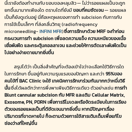
นี้เรายังต้องทำงานกับ ขอบของหลุมสิว — ไม่ว่ารอยแผลเป็นจะถูก
ยกขึ้นมามากเพียงใด ตราบใดที่ยังมี
ขอบที่คมชัดเจน
— รอยแผล
เป็นก็ยังดูเด่นอยู่ นี่คือเหตุผลของการทำ subcision กับการกับ
การใช้เข็มเล็กๆ ที่ส่งคลื่นวิทยุ (radiofrequency
microneedling-
INFINI MFR
)
ซึ่งการรักษาด้วย MRF จะทำก่อน
กระบวนการทำ subcision เพื่อลดความแข็ง ความเหนียวของเนื้อ
เยื่อผังผืด และกระตุ้นคอลลาเจน และช่วยให้การตัดเลาะผังผืดเป็น
ไปอย่างง่ายดายมากยิ่งขึ้น
สรุปได้ว่า เป็นสิ่งสำคัญที่จะต้องเข้าใจว่าจะเลือกใช้วิธีการใด
ในการรักษา ขึ้นอยู่กับความรุนแรงของปัญหา และกว่า
95%ของ
คนไข้ที่ BAC Clinic จะใช้ เทคนิคการรักษาร่วมกันมากกว่าหนึ่งวิธี
นั้น
ซึ่งได้ผลดีกว่าการพึ่งพาเพียงวิธีการเดียว ตัวอย่างเช่น
การทำ
Blunt cannular subcision กับ MFR และเติม Cellular Matrix,
Exosome, PN, PDRN เพื่อการรีโมเดลหรือจัดระเบียบในการเรียง
ตัวของรอยแผลเป็นที่ดีชัดเจนมากยิ่งขึ้น หากมีปัญหาเรื่อง
ปริมาตรที่ขาดหายไป ก็จะตามด้วยการใช้สารเติมเต็มเพื่อแก้ไข
ช่องว่างที่ใหญ่ขึ้น